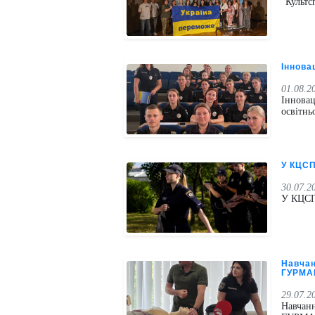
"Культс
Іннова
01.08.2
Інновац
освітнь
У КЦСП
30.07.2
У КЦСПП
Навчан
ГУРМА
29.07.2
Навчанн