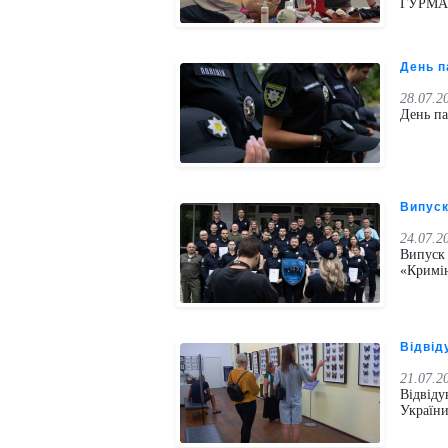
ГУРМА
День п
28.07.2
День па
Випуск
24.07.2
Випуск 
«Кримін
Відвід
21.07.2
Відвід
Україн