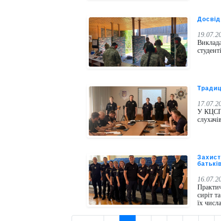
Досвід
19.07.2
Виклада
студент
Традиц
17.07.2
У КЦСПП
слухачі
Захист
батькі
16.07.2
Практич
сиріт т
їх числ